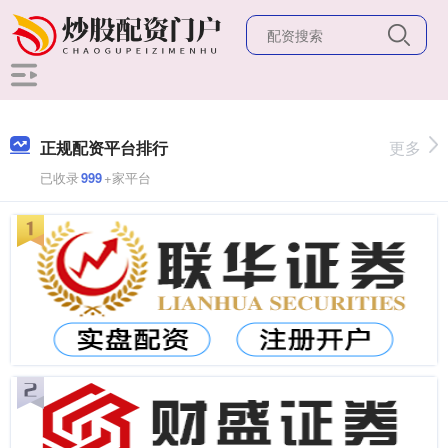
正规配资平台排行
更多
已收录
999
+家平台