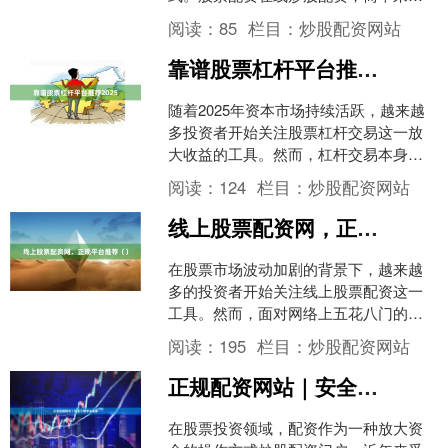
说，就是投资者通过向配资公司借入资
阅读：
85
栏目：
炒股配资网站
金，以自有资金作为保证金，从....
靠谱股票杠杆平台推荐2025
随着2025年资本市场持续活跃，越来越
多投资者开始关注股票杠杆交易这一放
大收益的工具。然而，杠杆交易本身具
有高风险特性，选择一家正规、安全、
阅读：
124
栏目：
炒股配资网站
透明的杠杆平台至关重....
线上股票配资网，正规平台推荐（）
在股票市场波动加剧的背景下，越来越
多的投资者开始关注线上股票配资这一
工具。然而，面对网络上五花八门的配
资平台，如何甄别正规平台、避免踩
阅读：
195
栏目：
炒股配资网站
坑，成为投资者最关心的问题....
正规配资网站｜安全可靠平台推荐
在股票投资领域，配资作为一种放大资