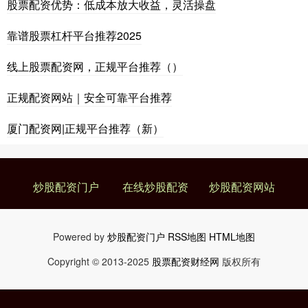
股票配资优势：低成本放大收益，灵活操盘
靠谱股票杠杆平台推荐2025
线上股票配资网，正规平台推荐（）
正规配资网站｜安全可靠平台推荐
厦门配资网|正规平台推荐（新）
炒股配资门户
在线炒股配资
炒股配资网站
Powered by
炒股配资门户
RSS地图
HTML地图
Copyright
© 2013-2025
股票配资财经网
版权所有