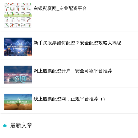
白银配资网_专业配资平台
新手买股票如何配资？安全配资攻略大揭秘
网上股票配资开户，安全可靠平台推荐
线上股票配资网，正规平台推荐（）
最新文章