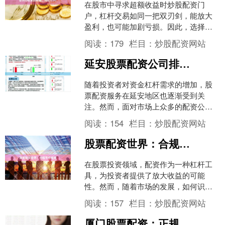
在股市中寻求超额收益时炒股配资门
户，杠杆交易如同一把双刃剑，能放大
盈利，也可能加剧亏损。因此，选择一
个靠谱的杠杆平台至关重要。那么，**股
阅读：
179
栏目：
炒股配资网站
票杠杆平台哪些好**？....
延安股票配资公司排名，正规安全股票配资平台推荐
随着投资者对资金杠杆需求的增加，股
票配资服务在延安地区也逐渐受到关
注。然而，面对市场上众多的配资公
司，投资者最关心的问题莫过于：**哪些
阅读：
154
栏目：
炒股配资网站
平台是正规安全的？** ....
股票配资世界：合规平台指南
在股票投资领域，配资作为一种杠杆工
具，为投资者提供了放大收益的可能
性。然而，随着市场的发展，如何识别
并选择合规的配资平台，成为投资者必
阅读：
157
栏目：
炒股配资网站
须掌握的核心技能。本文将为....
厦门股票配资：正规平台与风控指南