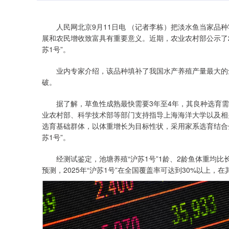
人民网北京9月11日电 （记者李栋）把淡水鱼当家品种
展和农民增收致富具有重要意义。近期，农业农村部公示了2
苏1号”。
业内专家介绍，该品种填补了我国水产养殖产量最大的鱼
破。
据了解，草鱼性成熟最快需要3年至4年，其良种选育需要
业农村部、科学技术部等部门支持指导上海海洋大学以及相
选育基础群体，以体重增长为目标性状，采用家系选育结合
苏1号”。
经测试鉴定，池塘养殖“沪苏1号”1龄、2龄鱼体重均比
预测，2025年“沪苏1号”在全国覆盖率可达到30%以上，