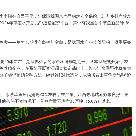
牢牢攥在自己手里，对保障我国水产品稳定安全供给、助力乡村产业发
024年审定水产新品种股指配资平台，其中有我国首个草鱼新品种“沪
类——草鱼长期没有良种的空白，是我国水产科技创新的一项重要突
20年左右，是世界公认的水产科研难题之一。从本世纪初开始，农
关养殖企业，在系统开展资源调查鉴定基础上，以长江水系野生草鱼为
分子标记辅助育种方法，经过连续4代选育，成功培育出草鱼新品种“沪
长江水系草鱼后代提高20%左右，在广东、江西等地试养效果良好。据
在其他条件不变情况下，草鱼产量可增产33万吨（5.6%）以上。