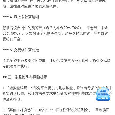
建议选择2-5倍杠杆。过高杠杆（如10倍以上）会大幅增加爆仓风
险，且往往对应更严格的风控条件。
### 4. 风控条款要清晰
仔细阅读合同中的预警线（通常为本金50%-70%）、平仓线（本金
30%-50%）、追加保证金机制等条款。避免选择风控过于严苛或过于
宽松的平台。
### 5. 交易软件要稳定
主流配资平台多支持同花顺、通达信等第三方交易软件，确保交易指
令能够及时执行。
## 三、常见陷阱与风险提示
1. **虚拟盘骗局**：部分平台提供的是模拟盘，投资者亏损的资金并未
真实进入股市。验证方法是要求平台提供实时交割单或通过第三方软
件查询持仓。
2. **高倍杠杆诱惑**：10倍以上杠杆往往伴随极端风险，一旦市场回