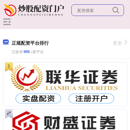
正规配资平台排行
更多
已收录
999
+家平台