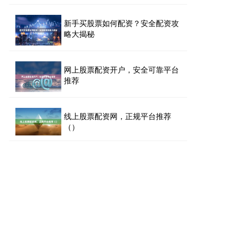
新手买股票如何配资？安全配资攻
略大揭秘
网上股票配资开户，安全可靠平台
推荐
线上股票配资网，正规平台推荐
（）