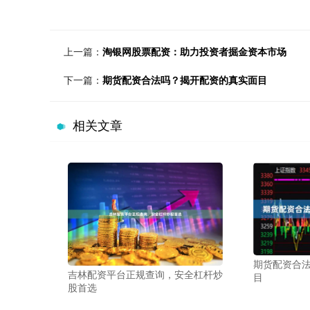
上一篇：
淘银网股票配资：助力投资者掘金资本市场
下一篇：
期货配资合法吗？揭开配资的真实面目
相关文章
期货配资合
吉林配资平台正规查询，安全杠杆炒
目
股首选