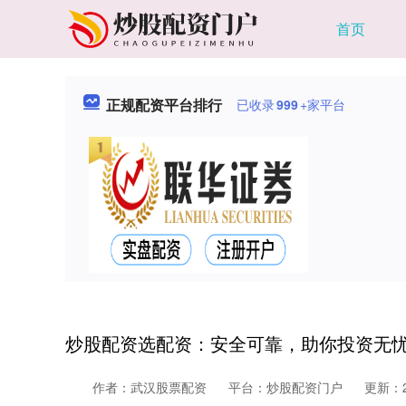
首页
正规配资平台排行
已收录
999
+家平台
炒股配资选配资：安全可靠，助你投资无
作者：武汉股票配资
平台：炒股配资门户
更新：20