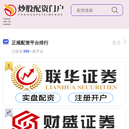
正规配资平台排行
更多
已收录
999
+家平台