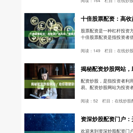
阅读：
164
栏目：
在线炒
十倍股票配资：高收
股票配资是一种杠杆投资
十倍股票配资是指投资者
潜....
阅读：
149
栏目：
在线炒
揭秘配资炒股网站，
配资炒股，是指投资者利
易。配资炒股网站为投资
站....
阅读：
52
栏目：
在线炒股
资深炒股配资门户：
欢迎来到资深炒股配资门