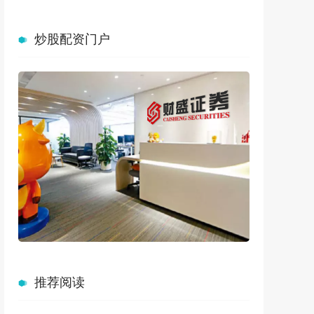
炒股配资门户
推荐阅读