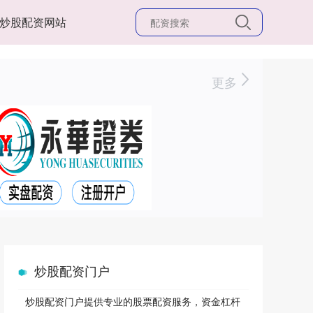
炒股配资网站
更多
炒股配资门户
炒股配资门户提供专业的股票配资服务，资金杠杆