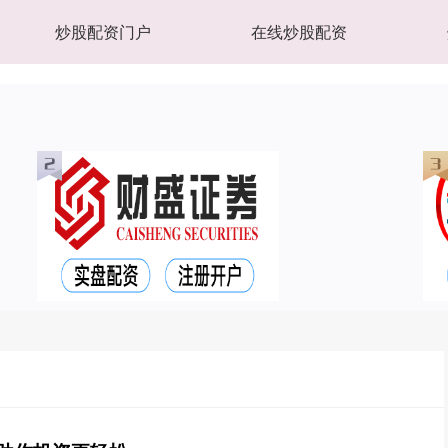
炒股配资门户
在线炒股配资