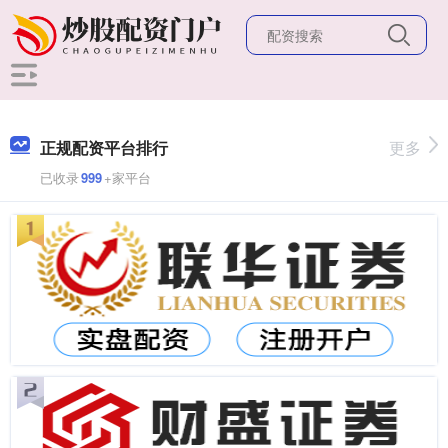
正规配资平台排行
更多
已收录
999
+家平台