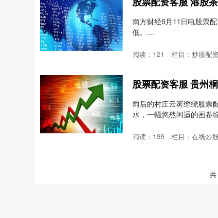
南方财经9月11日电股票
低。....
阅读：
121
栏目：
炒股配
股票配资客服 贵州桐
雨后的村庄云雾缭绕股票
水，一幅悠然闲适的画卷
子....
阅读：
199
栏目：
在线炒
共