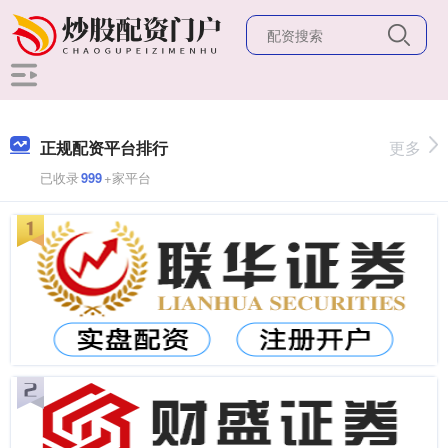
正规配资平台排行
更多
已收录
999
+家平台