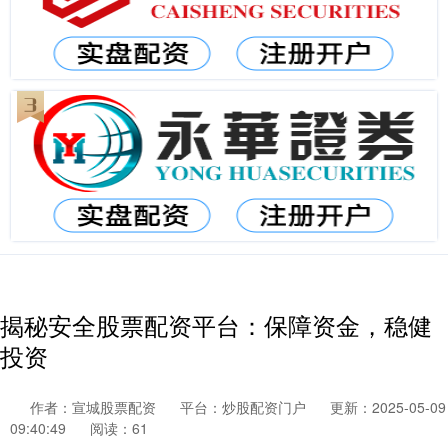
揭秘安全股票配资平台：保障资金，稳健
投资
作者：宣城股票配资
平台：炒股配资门户
更新：2025-05-09
09:40:49
阅读：61