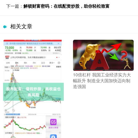
下一篇：
解锁财富密码：在线配资炒股，助你轻松致富
相关文章
10倍杠杆 我国工业经济实力大
幅跃升 制造业大国加快迈向制
造强国