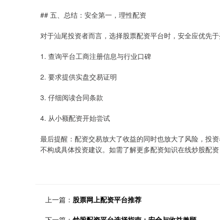
## 五、总结：安全第一，理性配资
对于汕尾投资者而言，选择股票配资平台时，安全应优先于
1. 查询平台工商注册信息与行业口碑
2. 要求提供实盘交易证明
3. 仔细阅读合同条款
4. 从小额配资开始尝试
最后提醒：配资交易放大了收益的同时也放大了风险，投资
不构成具体投资建议。如需了解更多配资知识在线炒股配资
上一篇：
股票网上配资平台推荐
下一篇：
炒股配资平台选择指南：安全与收益兼顾