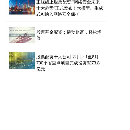
正规线上股票配资 “网络安全未来
十大趋势”正式发布！大模型、生成
式AI纳入网络安全保护
股票基金配资：撬动财富，轻松增
值
股票配资十大公司 四川：1至8月
700个省重点项目完成投资6273.8
亿元