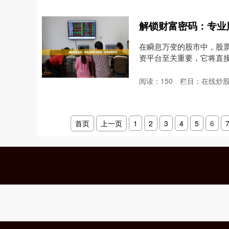
解锁财富密码：专业
在瞬息万变的股市中，股
资平台至关重要，它将直
票....
阅读：
150
栏目：
在线炒
首页
上一页
1
2
3
4
5
6